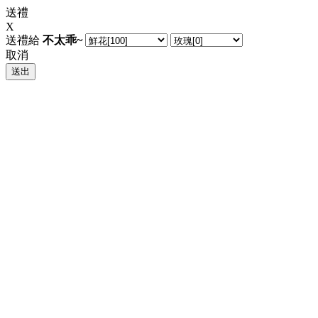
送禮
X
送禮給
不太乖~
取消