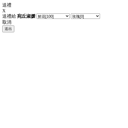
送禮
X
送禮給
宛丘淑媛
取消