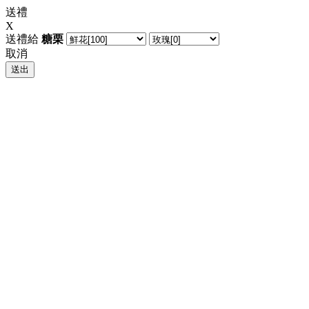
送禮
X
送禮給
糖栗
取消