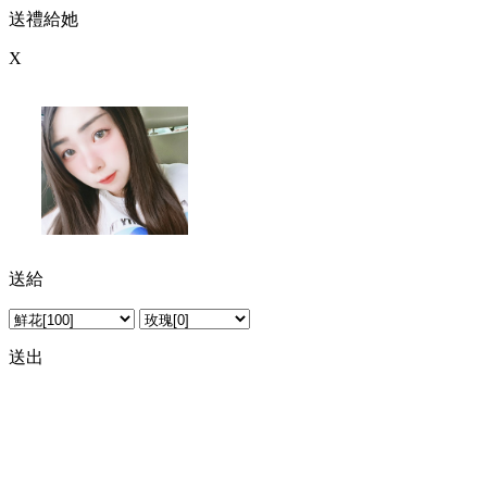
送禮給她
X
送給
汝昀
送出