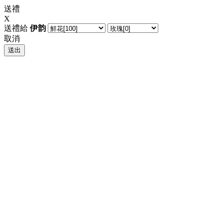
送禮
X
送禮給
伊韵
取消