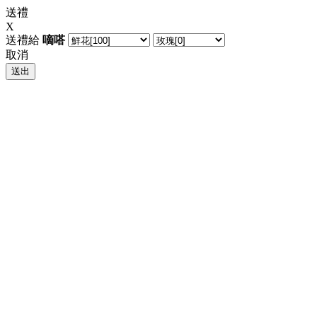
送禮
X
送禮給
嘀嗒
取消