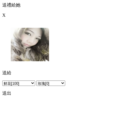
送禮給她
X
送給
攀
送出