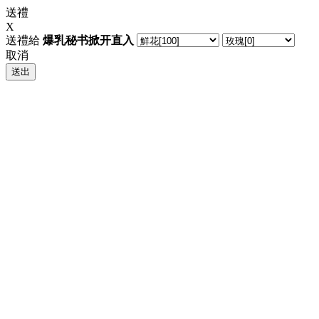
送禮
X
送禮給
爆乳秘书掀开直入
取消