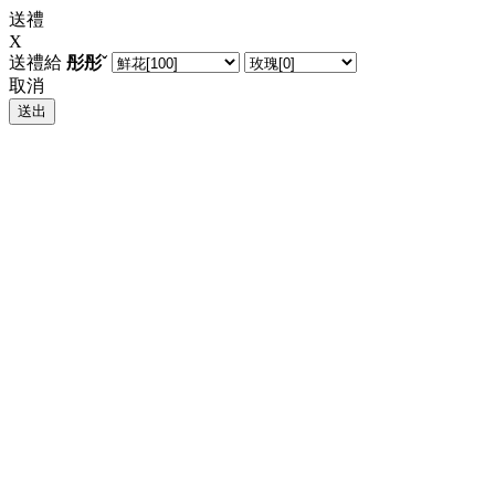
送禮
X
送禮給
彤彤ˇ
取消