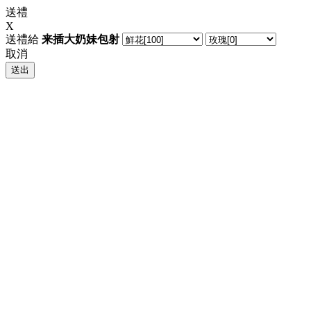
送禮
X
送禮給
来插大奶妹包射
取消