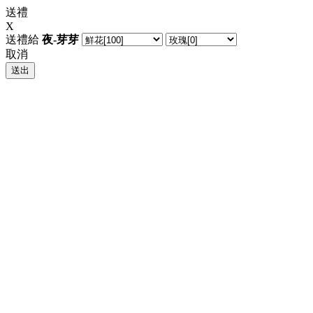
送禮
X
送禮給
夜-芽芽
取消