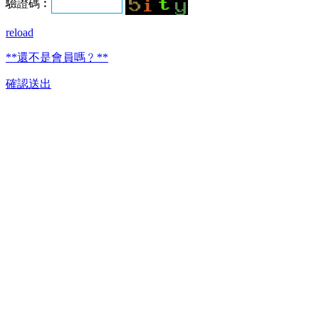
驗證碼︰
reload
**還不是會員嗎﹖**
確認送出