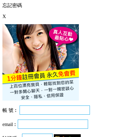
忘記密碼
X
帳 號︰
email︰